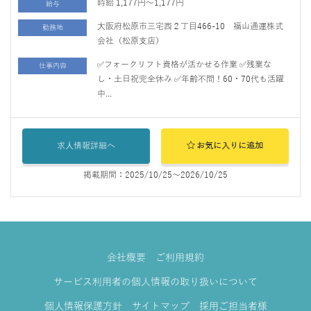
時給 1,177円～1,177円
給与
大阪府松原市三宅西２丁目466-10 福山通運株式
勤務地
会社（松原支店）
✅フォークリフト資格が活かせる作業 ✅残業な
仕事内容
し・土日祝完全休み ✅年齢不問！60・70代も活躍
中...
求人情報詳細へ
お気に入りに追加
掲載期間：2025/10/25～2026/10/25
会社概要
ご利用規約
サービス利用者の個人情報の取り扱いについて
個人情報保護方針
サイトマップ
採用ご担当者様